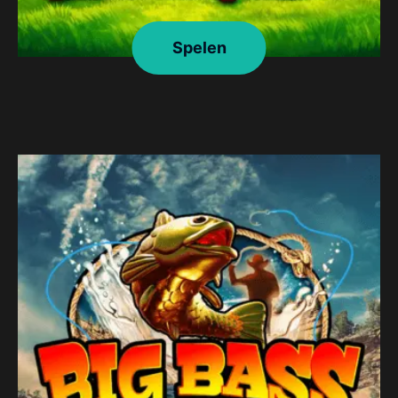
Spelen