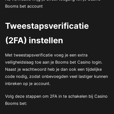
Booms bet account
Tweestapsverificatie
(2FA) instellen
Met tweestapsverificatie voeg je een extra
veiligheidslaag toe aan je Booms bet Casino login.
Naast je wachtwoord heb je dan ook een tijdelijke
code nodig, zodat onbevoegden veel lastiger kunnen
inbreken op je account.
Volg deze stappen om 2FA in te schakelen bij Casino
Booms bet: