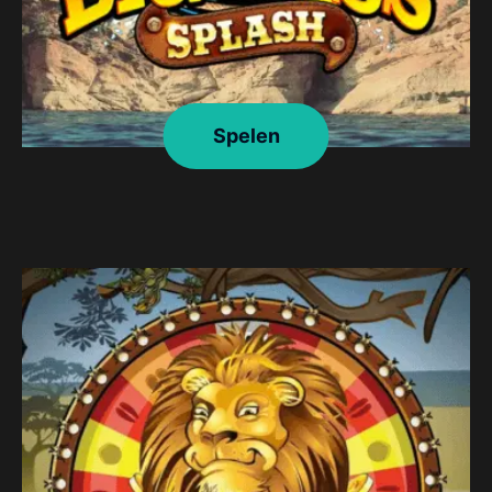
Spelen