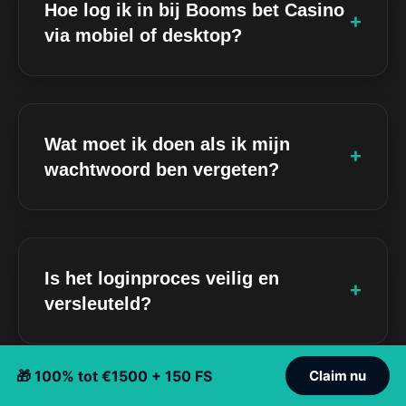
Hoe log ik in bij Booms bet Casino
via mobiel of desktop?
Ga naar de officiële website van Booms bet
Casino, klik op “Login” en vul je
geregistreerde e‑mail en wachtwoord in; op
Wat moet ik doen als ik mijn
mobiel werkt dit hetzelfde, alleen via de
wachtwoord ben vergeten?
mobiele browser of app-versie.
Gebruik de optie “Wachtwoord vergeten?” op
de loginpagina, volg de stappen in de e‑mail
die je ontvangt en stel een nieuw, sterk
Is het loginproces veilig en
wachtwoord in.
versleuteld?
Ja, het inloggen bij Booms bet Casino
🎁 100% tot €1500 + 150 FS
Claim nu
verloopt via een beveiligde, versleutelde
verbinding zodat je persoonlijke gegevens en