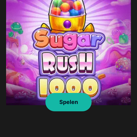
Spelen