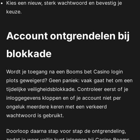
Kies een nieuw, sterk wachtwoord en bevestig je
keuze.
Account ontgrendelen bij
blokkade
Wordt je toegang na een Booms bet Casino login
plots geweigerd? Geen paniek: vaak gaat het om een
tijdelijke veiligheidsblokkade. Controleer eerst of je
inloggegevens kloppen en of je account niet per
ongeluk meerdere keren met een verkeerd
wachtwoord is gebruikt.
Doorloop daarna stap voor stap de ontgrendeling,
zodat je weer veilig kunt inloggen bij Casino Booms