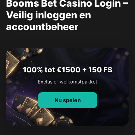
Booms Bet Casino Login –
Veilig inloggen en
accountbeheer
100% tot €1500 + 150 FS
Exclusief welkomstpakket
Nu spelen