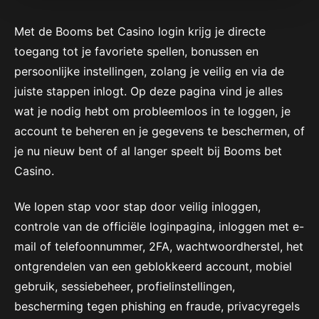
Met de Booms bet Casino login krijg je directe
toegang tot je favoriete spellen, bonussen en
persoonlijke instellingen, zolang je veilig en via de
juiste stappen inlogt. Op deze pagina vind je alles
wat je nodig hebt om probleemloos in te loggen, je
account te beheren en je gegevens te beschermen, of
je nu nieuw bent of al langer speelt bij Booms bet
Casino.
We lopen stap voor stap door veilig inloggen,
controle van de officiële loginpagina, inloggen met e-
mail of telefoonnummer, 2FA, wachtwoordherstel, het
ontgrendelen van een geblokkeerd account, mobiel
gebruik, sessiebeheer, profielinstellingen,
bescherming tegen phishing en fraude, privacyregels