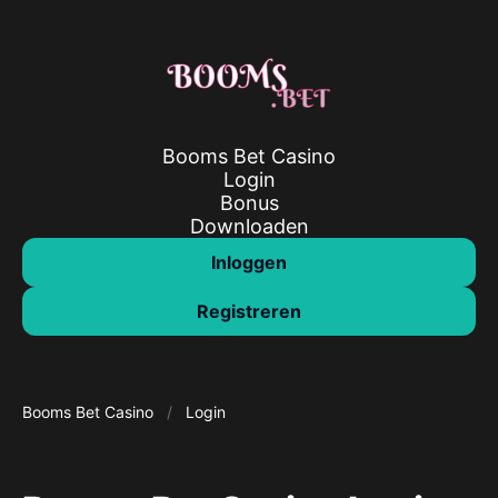
Booms Bet Casino
Login
Bonus
Downloaden
Inloggen
Registreren
Booms Bet Casino
/
Login