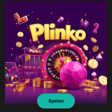
Spelen