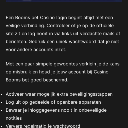
Een Booms bet Casino login begint altijd met een
veilige verbinding. Controleer of je op de officiële
site zit en log nooit in via links uit verdachte mails of
berichten. Gebruik een uniek wachtwoord dat je niet
voor andere accounts inzet.
Met een paar simpele gewoontes verklein je de kans
op misbruik en houd je jouw account bij Casino
Booms bet goed beschermd.
Activeer waar mogelijk extra beveiligingsstappen
Log uit op gedeelde of openbare apparaten
Bewaar je inloggegevens nooit in onbeveiligde
notities
Ververs regelmatig je wachtwoord