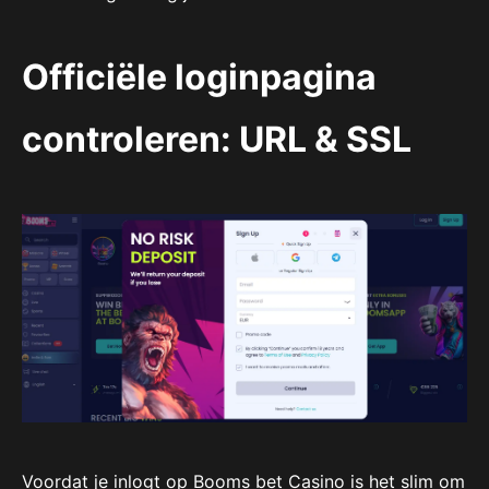
Officiële loginpagina
controleren: URL & SSL
Voordat je inlogt op Booms bet Casino is het slim om