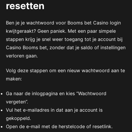
resetten
Ben je je wachtwoord voor Booms bet Casino login
kwijtgeraakt? Geen paniek. Met een paar simpele
stappen krijg je snel weer toegang tot je account bij
Casino Booms bet, zonder dat je saldo of instellingen
verloren gaan.
Volg deze stappen om een nieuw wachtwoord aan te
maken:
Ga naar de inlogpagina en kies “Wachtwoord
vergeten”.
Vul het e-mailadres in dat aan je account is
gekoppeld.
Open de e-mail met de herstelcode of resetlink.