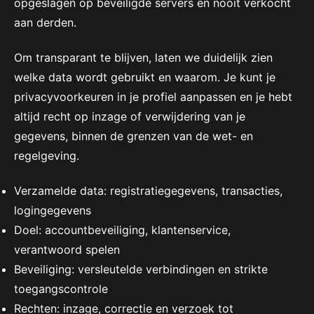
opgeslagen op beveiligde servers en nooit verkocht
aan derden.
Om transparant te blijven, laten we duidelijk zien
welke data wordt gebruikt en waarom. Je kunt je
privacyvoorkeuren in je profiel aanpassen en je hebt
altijd recht op inzage of verwijdering van je
gegevens, binnen de grenzen van de wet- en
regelgeving.
Verzamelde data: registratiegegevens, transacties,
logingegevens
Doel: accountbeveiliging, klantenservice,
verantwoord spelen
Beveiliging: versleutelde verbindingen en strikte
toegangscontrole
Rechten: inzage, correctie en verzoek tot