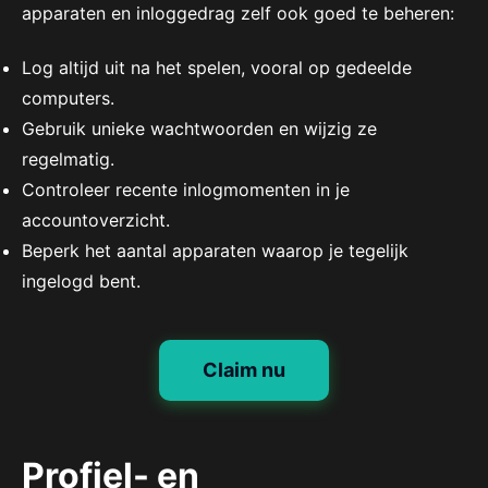
apparaten en inloggedrag zelf ook goed te beheren:
Log altijd uit na het spelen, vooral op gedeelde
computers.
Gebruik unieke wachtwoorden en wijzig ze
regelmatig.
Controleer recente inlogmomenten in je
accountoverzicht.
Beperk het aantal apparaten waarop je tegelijk
ingelogd bent.
Claim nu
Profiel- en