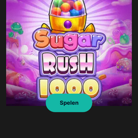
Spelen