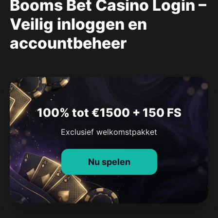
Booms Bet Casino Login –
Veilig inloggen en
accountbeheer
100% tot €1500 + 150 FS
Exclusief welkomstpakket
Nu spelen