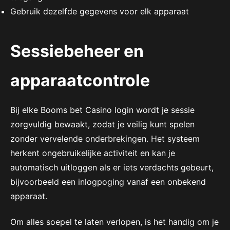
Gebruik dezelfde gegevens voor elk apparaat
Sessiebeheer en
apparaatcontrole
Bij elke Booms bet Casino login wordt je sessie
zorgvuldig bewaakt, zodat je veilig kunt spelen
zonder vervelende onderbrekingen. Het systeem
herkent ongebruikelijke activiteit en kan je
automatisch uitloggen als er iets verdachts gebeurt,
bijvoorbeeld een inlogpoging vanaf een onbekend
apparaat.
Om alles soepel te laten verlopen, is het handig om je