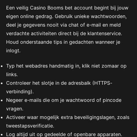
Een veilig Casino Booms bet account begint bij jouw
eigen online gedrag. Gebruik unieke wachtwoorden,
deel je gegevens nooit via chat of e-mail en meld
verdachte activiteiten direct bij de klantenservice.
Houd onderstaande tips in gedachten wanneer je
inlogt.
Typ het webadres handmatig in, klik niet zomaar op
links.
Controleer het slotje in de adresbalk (HTTPS-
verbinding).
Negeer e-mails die om je wachtwoord of pincode
vragen.
Activeer waar mogelijk extra beveiligingslagen, zoals
tweestapsverificatie.
Log altijd uit op gedeelde of openbare apparaten.