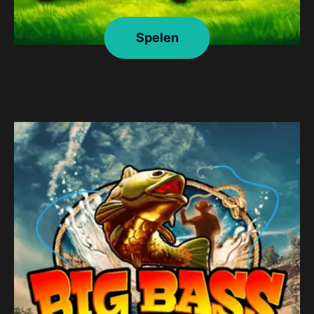
Spelen