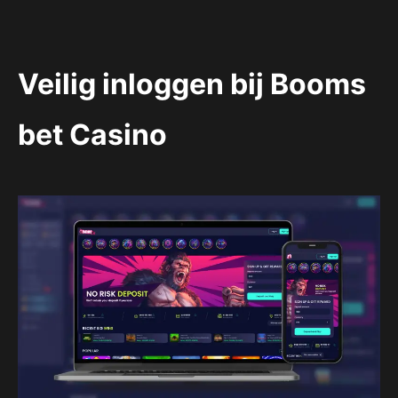
Veilig inloggen bij Booms
bet Casino