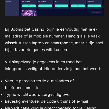
Bij Booms bet Casino login je eenvoudig met je e-
mailadres of je mobiele nummer. Handig als je vaak
wisselt tussen laptop en smartphone, maar altijd snel
bij je favoriete games wilt kunnen.
Vul simpelweg je gegevens in en rond het
inlogproces veilig af. Hieronder zie je hoe het werkt:
Voer je geregistreerde e-mailadres of
telefoonnummer in
Typ je wachtwoord zorgvuldig over
Bevestig eventueel de code uit sms of e-mail
Na verificatie krijg je direct toegang tot je Casino