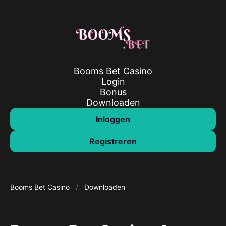
Booms Bet Casino
Login
Bonus
Downloaden
Inloggen
Registreren
Booms Bet Casino
/
Downloaden