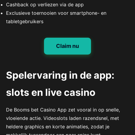
Cashback op verliezen via de app
Exclusieve toernooien voor smartphone- en
tabletgebruikers
Claim nu
Spelervaring in de app:
slots en live casino
De Booms bet Casino App zet vooral in op snelle,
vloeiende actie. Videoslots laden razendsnel, met
heldere graphics en korte animaties, zodat je