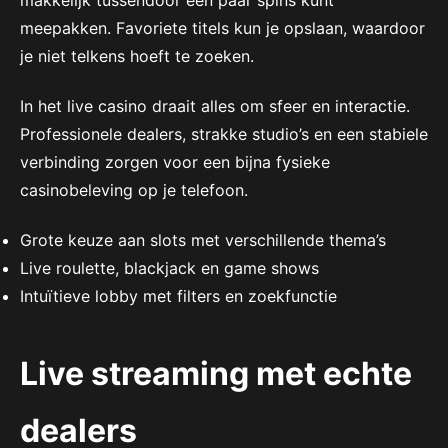
makkelijk tussendoor een paar spins kunt
meepakken. Favoriete titels kun je opslaan, waardoor
je niet telkens hoeft te zoeken.
In het live casino draait alles om sfeer en interactie.
Professionele dealers, strakke studio’s en een stabiele
verbinding zorgen voor een bijna fysieke
casinobeleving op je telefoon.
Grote keuze aan slots met verschillende thema’s
Live roulette, blackjack en game shows
Intuïtieve lobby met filters en zoekfunctie
Live streaming met echte
dealers