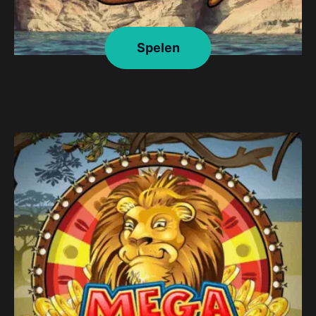
Spelen