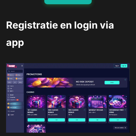
Registratie en login via
app