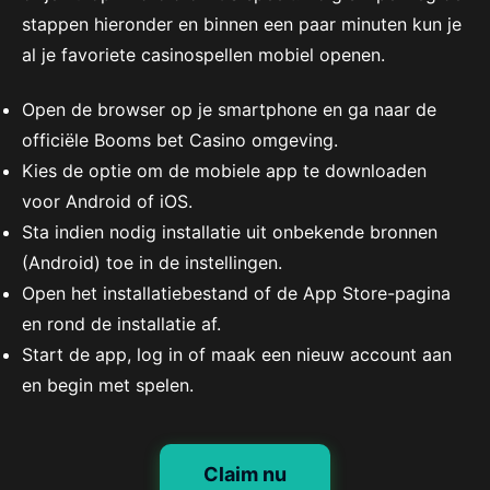
stappen hieronder en binnen een paar minuten kun je
al je favoriete casinospellen mobiel openen.
Open de browser op je smartphone en ga naar de
officiële Booms bet Casino omgeving.
Kies de optie om de mobiele app te downloaden
voor Android of iOS.
Sta indien nodig installatie uit onbekende bronnen
(Android) toe in de instellingen.
Open het installatiebestand of de App Store-pagina
en rond de installatie af.
Start de app, log in of maak een nieuw account aan
en begin met spelen.
Claim nu