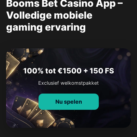
Booms Bet Casino App –
Volledige mobiele
gaming ervaring
100% tot €1500 + 150 FS
Exclusief welkomstpakket
Nu spelen