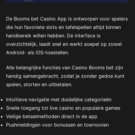
De Booms bet Casino App is ontworpen voor spelers
die hun favoriete slots en tafelspellen altijd binnen
handbereik willen hebben. De interface is
overzichtelijk, laadt snel en werkt soepel op zowel
Android- als iOS-toestellen.
Alle belangrijke functies van Casino Booms bet zijn
handig samengebracht, zodat je zonder gedoe kunt
spelen, storten en uitbetalen.
Intuïtieve navigatie met duidelijke categorieën
Snelle toegang tot live casino en populaire games
Veilige betaalmethoden direct in de app
Pushmeldingen voor bonussen en toernooien