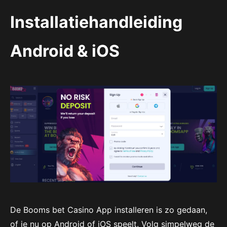
Installatiehandleiding
Android & iOS
De Booms bet Casino App installeren is zo gedaan,
of je nu op Android of iOS speelt. Volg simpelweg de